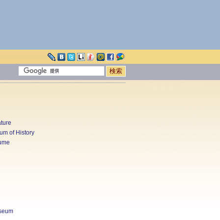
ture
um of History
tume
useum