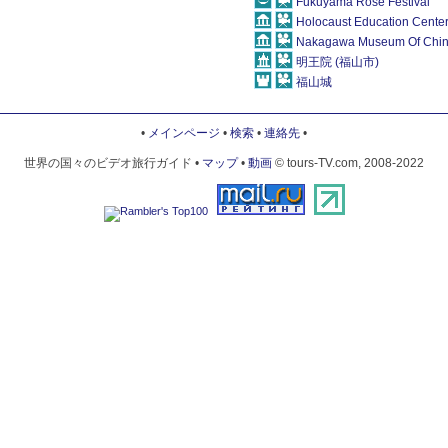
Fukuyama Rose Festival
Holocaust Education Cente
Nakagawa Museum Of Chine
明王院 (福山市)
福山城
•
メインページ
•
検索
•
連絡先
•
世界の国々のビデオ旅行ガイド •
マップ
•
動画
© tours-TV.com, 2008-2022