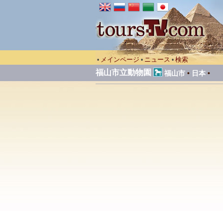
メインページ
ニュース
検索
•
•
•
福山市立動物園
福山市
•
日本
•