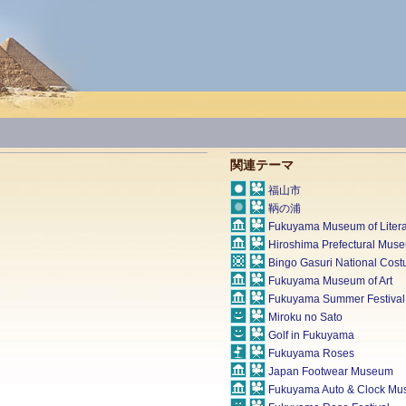
関連テーマ
福山市
鞆の浦
Fukuyama Museum of Litera
Hiroshima Prefectural Muse
Bingo Gasuri National Cos
Fukuyama Museum of Art
Fukuyama Summer Festival
Miroku no Sato
Golf in Fukuyama
Fukuyama Roses
Japan Footwear Museum
Fukuyama Auto & Clock M