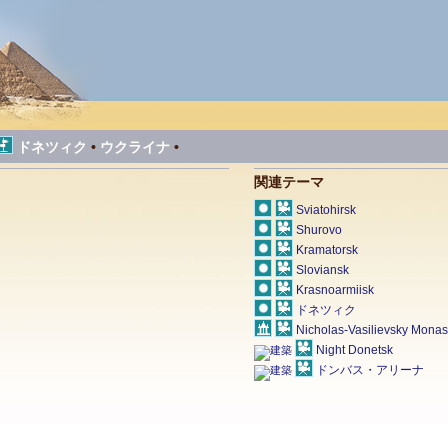
ドネツィク
•
ウクライナ
•
関連テーマ
Sviatohirsk
Shurovo
Kramatorsk
Sloviansk
Krasnoarmiisk
ドネツィク
Nicholas-Vasilievsky Monas
Night Donetsk
ドンバス・アリーナ