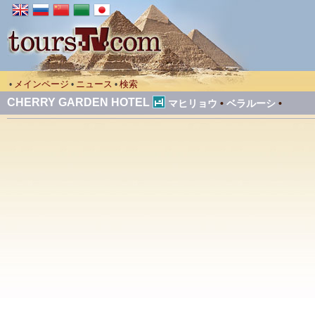
メインページ
ニュース
検索
•
•
•
CHERRY GARDEN HOTEL
マヒリョウ
•
ベラルーシ
•