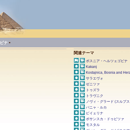
ビナ
•
関連テーマ
ボスニア・ヘルツェゴビナ
Kakanj
Kostajnica, Bosnia and Her
サラエヴォ
ゼニツァ
トゥズラ
トラヴニク
ノヴィ・グラード (スルプ
バニャ・ルカ
ビイェリナ
ボサンスカ・ドゥビツァ
モスタル