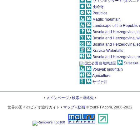
ヴィシェグラード (ボスニ
比哈奇
Perucica
Maglic mountain
Landscape of the Republic 
Bosnia and Herzegovina, to
Bosnia and Herzegovina, w
Bosnia and Herzegovina, e
Kravica Waterfalls
Bosnia and Herzegovina, re
Sutjeska 
Voluyak mountain
Agriculture
サヴァ川
•
メインページ
•
検索
•
連絡先
•
世界の国々のビデオ旅行ガイド •
マップ
•
動画
© tours-TV.com, 2008-2022