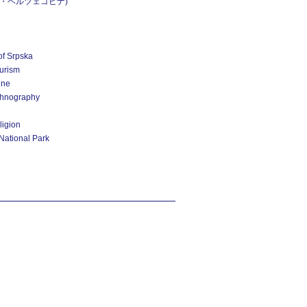
ア・ヘルツェゴビナ)
of Srpska
urism
ine
thnography
ligion
National Park