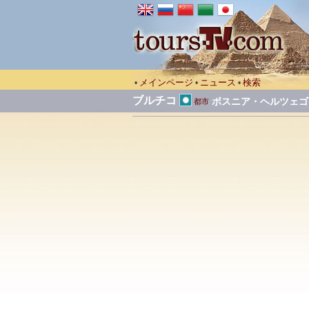
メインページ
ニュース
検索
•
•
•
ブルチコ
ボスニア・ヘルツェゴ
都市