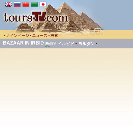
メインページ
ニュース
検索
•
•
•
BAZAAR IN IRBID
イルビド
•
ヨルダン
•