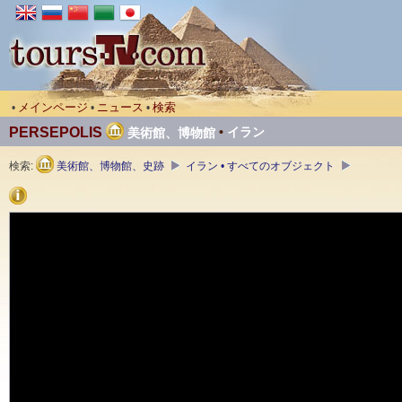
メインページ
ニュース
検索
•
•
•
PERSEPOLIS
•
イラン
美術館、博物館
検索:
美術館、博物館、史跡
イラン • すべてのオブジェクト