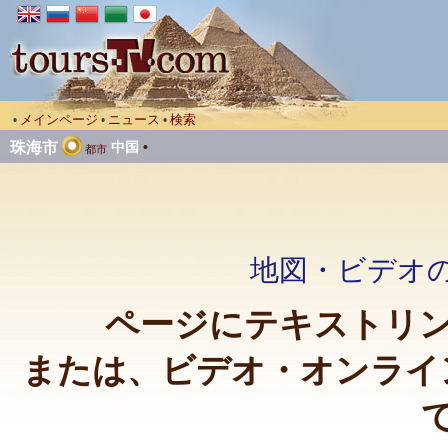
メインページ
ニュース
検索
•
•
•
珠海市
中国
•
都市
地図・ビデオの
ページにテキストリン
または、ビデオ・オンライ