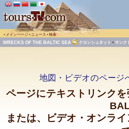
メインページ
ニュース
検索
•
•
•
WRECKS OF THE BALTIC SEA
クロンシュタット
•
サンク
地図・ビデオのページへ戻る Wr
ページにテキストリンクを張って
BAL
または、ビデオ・オンライ