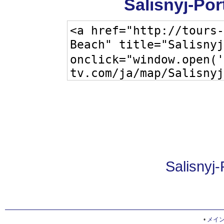
Salisnyj-P
Salisnyj
•
メイ