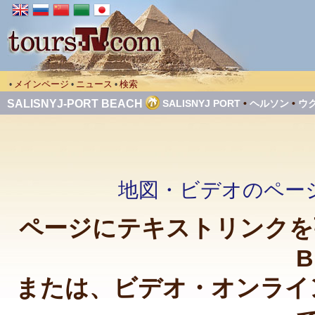
メインページ
ニュース
検索
•
•
•
SALISNYJ-PORT BEACH
SALISNYJ PORT
•
ヘルソン
•
ウ
地図・ビデオのページへ戻る 
ページにテキストリンクを張って
B
または、ビデオ・オンライ