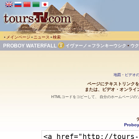
メインページ
ニュース
検索
•
•
•
PROBOY WATERFALL
イヴァーノ＝フランキーウシク
•
ウク
地図・ビデオのペー
ページにテキストリンクを張っ
または、ビデオ・オンライ
HTMLコードをコピーして、 自分のホームページ
Proboy