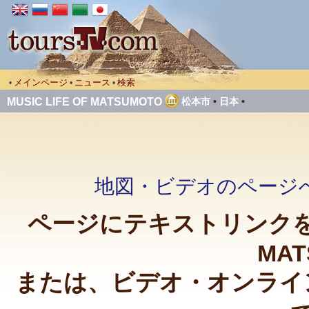
メインページ
ニュース
検索
•
•
•
MUSIC LIFE OF MATSUMOTO
松本市
•
日本
•
地図・ビデオのページへ戻る Mu
ページにテキストリンクを張っ
MAT
または、ビデオ・オンライ