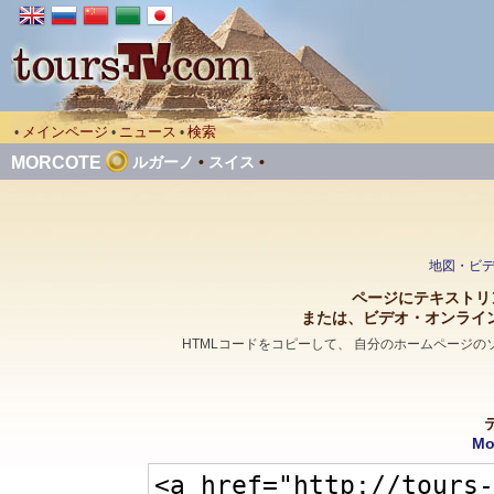
メインページ
ニュース
検索
•
•
•
MORCOTE
ルガーノ
•
スイス
•
地図・ビデオ
ページにテキストリン
または、ビデオ・オンライ
HTMLコードをコピーして、 自分のホームページ
Mo