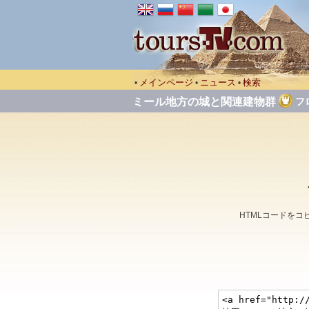
メインページ
ニュース
検索
•
•
•
ミール地方の城と関連建物群
フ
HTMLコードを