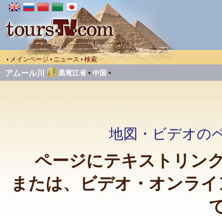
メインページ
ニュース
検索
•
•
•
アムール川
黒竜江省
•
中国
•
地図・ビデオのペ
ページにテキストリンク
または、ビデオ・オンライ