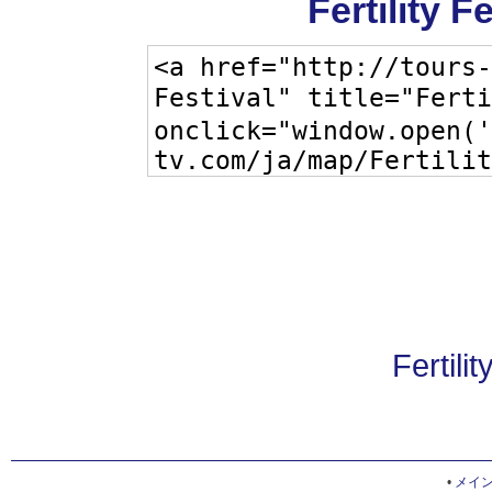
Fertility 
Fertilit
•
メイ