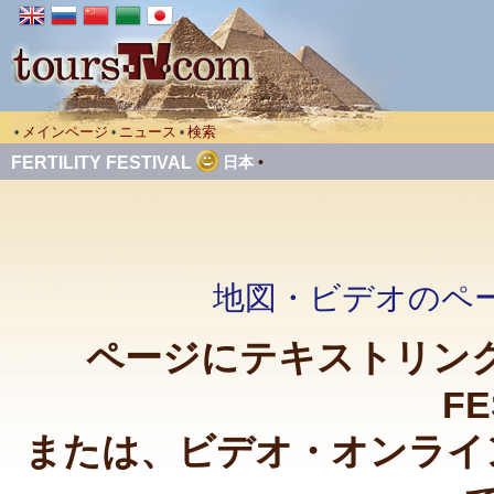
メインページ
ニュース
検索
•
•
•
FERTILITY FESTIVAL
日本
•
地図・ビデオのページへ戻る
ページにテキストリンクを張
FE
または、ビデオ・オンライ