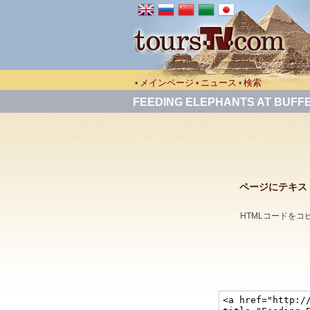
メインページ
ニュース
検索
•
•
•
FEEDING ELEPHANTS AT BUFF
ページにテキストリン
HTMLコードを