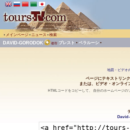
メインページ
ニュース
検索
•
•
•
DAVID-GORODOK
ブレスト
•
ベラルーシ
•
都市
地図・ビデオのペ
ページにテキストリンクを張
または、ビデオ・オンライ
HTMLコードをコピーして、 自分のホームページ
David