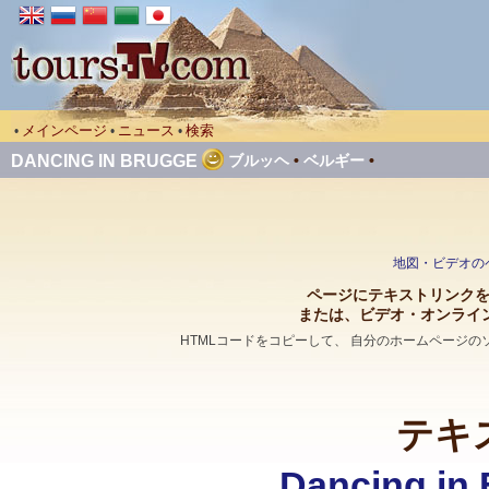
メインページ
ニュース
検索
•
•
•
DANCING IN BRUGGE
ブルッヘ
•
ベルギー
•
地図・ビデオのページ
ページにテキストリンクを張って
または、ビデオ・オンライ
HTMLコードをコピーして、 自分のホームページ
テキ
Dancing i