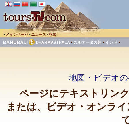
メインページ
ニュース
検索
•
•
•
BAHUBALI
DHARMASTHALA
•
カルナータカ州
•
インド
•
地図・ビデオのペー
ページにテキストリンクを張
または、ビデオ・オンライ