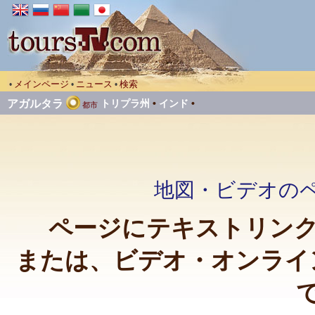
メインページ
ニュース
検索
•
•
•
アガルタラ
トリプラ州
•
インド
•
都市
地図・ビデオのペ
ページにテキストリンク
または、ビデオ・オンライ