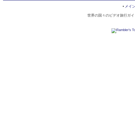
CULTURE OF LAOS
•
メイ
世界の国々のビデオ旅行ガイド
LAOS ELEPHANT FESTIVAL
LOST BOUDDHAS OF VANG SANG
NAPONG MARKET
NATURE OF LAOS
KONG LO CAVE
VAT PRABATH