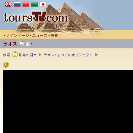
メインページ
ニュース
検索
•
•
•
•
ラオス
国
検索:
世界の国々
ラオス • すべてのオブジェクト