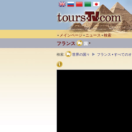
メインページ
ニュース
検索
•
•
•
•
フランス
国
検索:
世界の国々
フランス • すべての