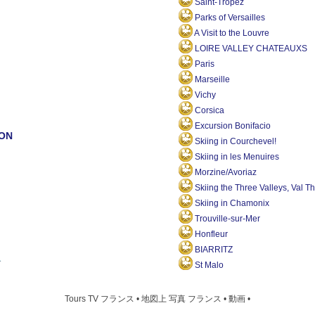
Saint-Tropez
Parks of Versailles
A Visit to the Louvre
LOIRE VALLEY CHATEAUXS
Paris
Marseille
Vichy
Corsica
Excursion Bonifacio
ON
Skiing in Courchevel!
Skiing in les Menuires
Morzine/Avoriaz
Skiing the Three Valleys, Val T
Skiing in Chamonix
Trouville-sur-Mer
Honfleur
BIARRITZ
St Malo
Tours TV フランス • 地図上 写真 フランス • 動画 •