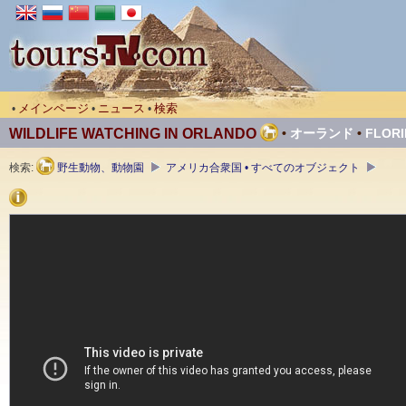
メインページ
ニュース
検索
•
•
•
WILDLIFE WATCHING IN ORLANDO
•
オーランド
•
FLORI
検索:
野生動物、動物園
アメリカ合衆国 • すべてのオブジェクト