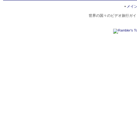
PYTHONS IN GATORLAND
•
メイ
世界の国々のビデオ旅行ガイド
WALT DISNEY WORLD
ALIGATORS IN GATORLAND
BIG CATS IN GATORLAND
UNIVERSAL STUDIOS
GATORLAND
GENERAL PARK OF GATORLAND