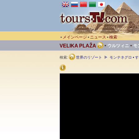
メインページ
ニュース
検索
•
•
•
VELIKA PLAŽA
•
ウルツィニ
•
モ
検索:
世界のリゾート
モンテネグロ •