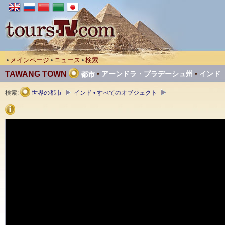
メインページ
ニュース
検索
•
•
•
TAWANG TOWN
•
アーンドラ・プラデーシュ州
•
インド
都市
検索:
世界の都市
インド • すべてのオブジェクト