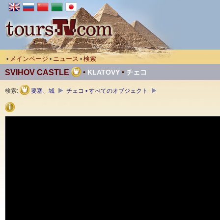
メインページ
ニュース
検索
•
•
•
SVIHOV CASTLE
•
KLATOVY
•
チェコ
検索:
要塞、城
チェコ • すべてのオブジェクト