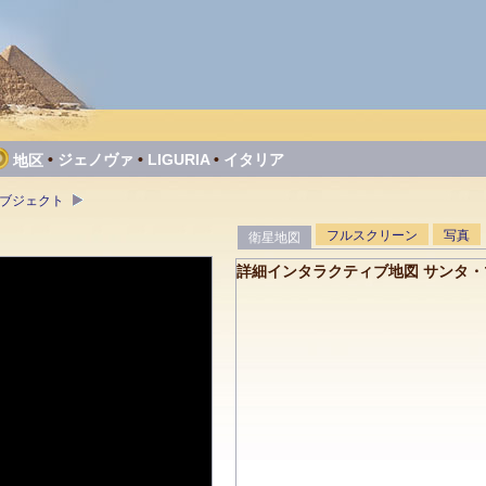
•
ジェノヴァ
•
LIGURIA
•
イタリア
地区
オブジェクト
フルスクリーン
写真
衛星地図
詳細インタラクティブ地図 サンタ