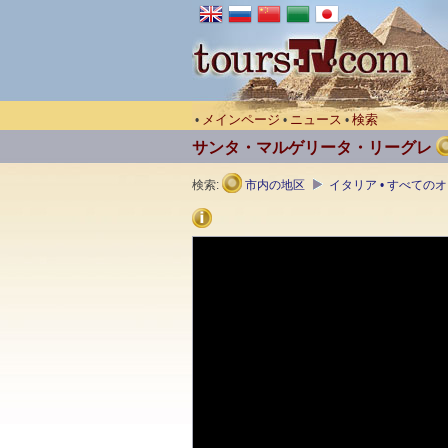
メインページ
ニュース
検索
•
•
•
サンタ・マルゲリータ・リーグレ
検索:
市内の地区
イタリア • すべての