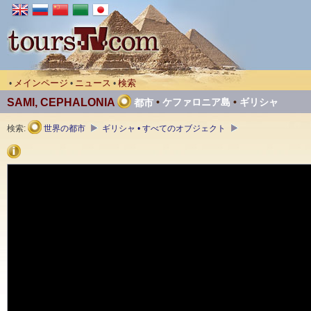
メインページ
ニュース
検索
•
•
•
SAMI, CEPHALONIA
•
ケファロニア島
•
ギリシャ
都市
検索:
世界の都市
ギリシャ • すべてのオブジェクト