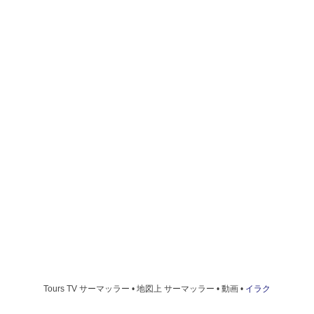
Tours TV サーマッラー • 地図上 サーマッラー • 動画 •
イラク