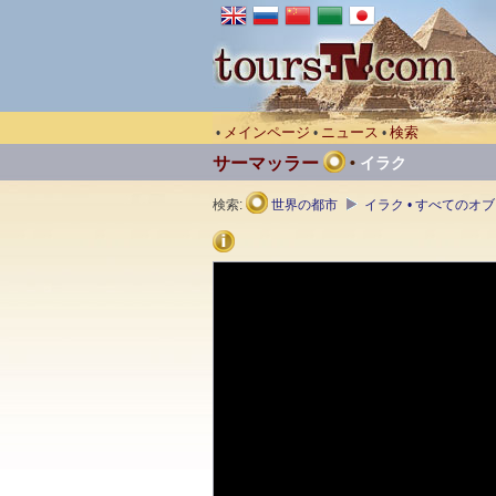
メインページ
ニュース
検索
•
•
•
サーマッラー
•
イラク
検索:
世界の都市
イラク • すべてのオ