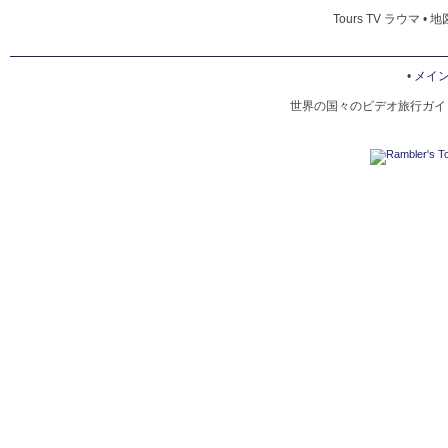
Tours TV ラウマ • 
•
メイ
世界の国々のビデオ旅行ガイド