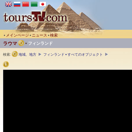
メインページ
ニュース
検索
•
•
•
ラウマ
•
フィンランド
検索:
地域、地方
フィンランド • すべてのオブジェクト