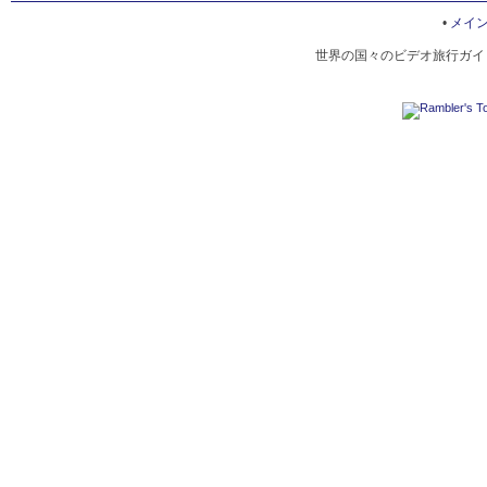
ジャイプル
•
メイ
世界の国々のビデオ旅行ガイド
ジョードプル
GHATS IN UDAIPUR
LAKE PICHOLA
CATTLE IN RELIGION
TRANSPORT UDAIPUR
AGRICULTURE RAJASTHAN