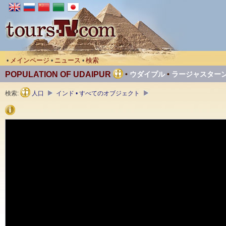
メインページ
ニュース
検索
•
•
•
POPULATION OF UDAIPUR
•
ウダイプル
•
ラージャスター
検索:
人口
インド • すべてのオブジェクト