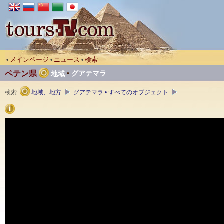
メインページ
ニュース
検索
•
•
•
ペテン県
•
グアテマラ
地域
検索:
地域、地方
グアテマラ • すべてのオブジェクト