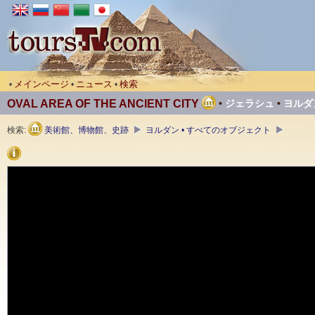
メインページ
ニュース
検索
•
•
•
OVAL AREA OF ​​THE ANCIENT CITY
•
ジェラシュ
•
ヨルダ
検索:
美術館、博物館、史跡
ヨルダン • すべてのオブジェクト