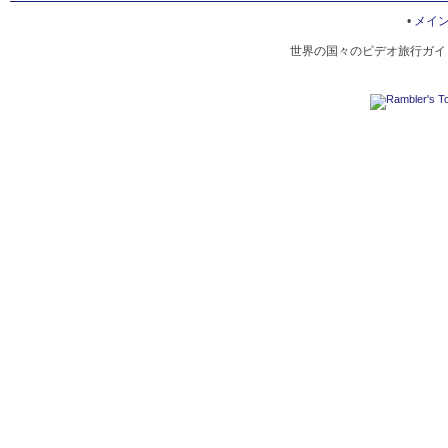
ANCIENT COLUMNS OF THE TEMPLE OF ARTEMIS
•
メイ
世界の国々のビデオ旅行ガイド
HIPPODROME ANCIENT CITY
MAIN STREET OF THE OLD CITY - THE CARDO
TEMPLE OF ARTEMIS IN JERASH
ANCIENT FOUNTAIN NYMPHAEUM
SOUTHERN THEATER OF THE ANCIENT CITY