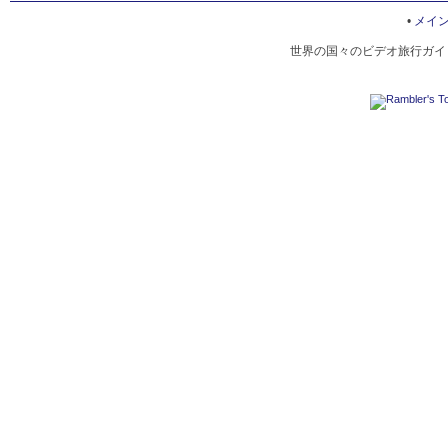
HUTSUL DANCE
•
メイ
世界の国々のビデオ旅行ガイド
RAFTING AT BLACK CHEREMOSH RIVER
ドニエストル川
ホヴェールラ山