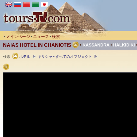
メインページ
ニュース
検索
•
•
•
NAIAS HOTEL IN CHANIOTIS
•
KASSANDRA
•
HALKIDIKI
検索:
ホテル
ギリシャ • すべてのオブジェクト