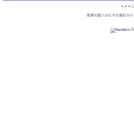
ALIA PALACE HOTEL IN PEFKOCHORI
•
メイ
世界の国々のビデオ旅行ガイド
LESSE HOTEL IN CHANIOTIS
HOTEL PHILOXENIA SPA IN PEFKOCHORI
COAST OF CASSANDRA
CALYPSO HOTEL IN CHANIOTIS
HOTEL ATRIUM IN PEFKOCHORI