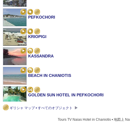
PEFKOCHORI
KRIOPIGI
KASSANDRA
BEACH IN CHANIOTIS
GOLDEN SUN HOTEL IN PEFKOCHORI
ギリシャ マップ • すべてのオブジェクト
SARANTIS HOTEL IN CHANIOTIS
Tours TV Naias Hotel in Chaniotis • 地図上 Nai