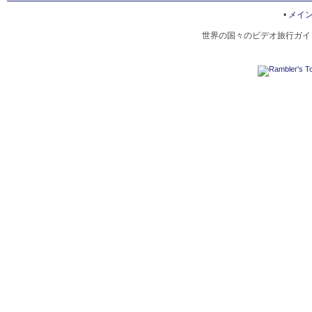
LEFKADA
•
メイ
世界の国々のビデオ旅行ガイド
KOS
HYDRA, ISLAND
EPIRUS
LOUTRA KILLINIS
SANTORINI
ZAKYNTHOS ISLAND