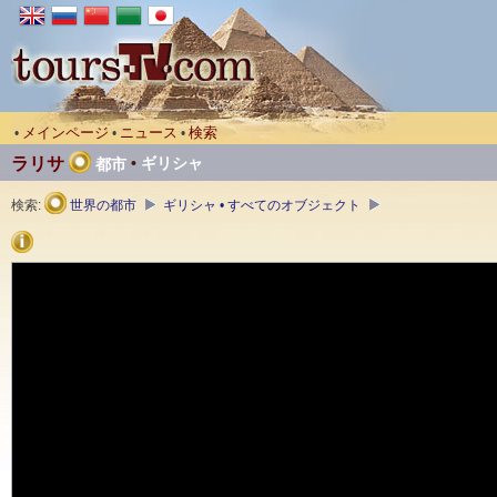
メインページ
ニュース
検索
•
•
•
ラリサ
•
ギリシャ
都市
検索:
世界の都市
ギリシャ • すべてのオブジェクト