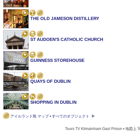
THE OLD JAMESON DISTILLERY
ST AUDOEN'S CATHOLIC CHURCH
GUINNESS STOREHOUSE
QUAYS OF DUBLIN
SHOPPING IN DUBLIN
アイルランド島 マップ • すべてのオブジェクト
ST. AUDOEN'S PARISH CHURCH
Tours TV Kilmainham Gaol Prison • 地図上 