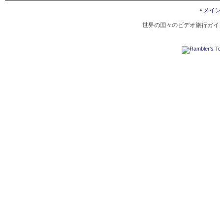
ST STEPHEN'S GREEN
•
メイ
世界の国々のビデオ旅行ガイド
DUBLIN BUS TOUR
BEWLEY'S HOTEL BALLSBRIDGE
ST. MICHAN'S CHURCH
CITY HALL, DUBLIN
СRUISE ON THE RIVER LIFFEY
ST. PATRICK'S DAY CELEBRATION IN DUBLIN