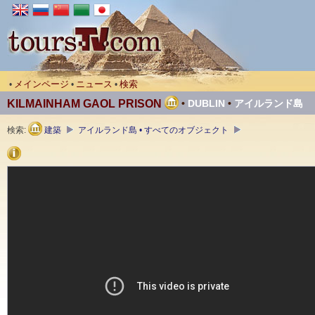
メインページ
ニュース
検索
•
•
•
KILMAINHAM GAOL PRISON
•
DUBLIN
•
アイルランド島
検索:
建築
アイルランド島 • すべてのオブジェクト