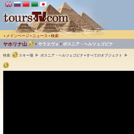
メインページ
ニュース
検索
•
•
•
ヤホリナ山
•
サラエヴォ
•
ボスニア・ヘルツェゴビナ
検索:
スキー場
ボスニア・ヘルツェゴビナ • すべてのオブジェクト