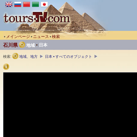
メインページ
ニュース
検索
•
•
•
石川県
•
日本
地域
検索:
地域、地方
日本 • すべてのオブジェクト