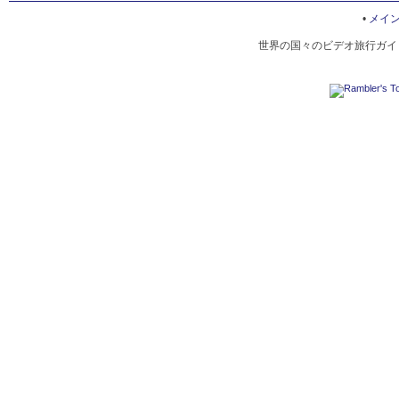
WATERTON NATIONAL PARK
•
メイ
世界の国々のビデオ旅行ガイド
MALIGNE LAKE
POW WOW ABORIGINAL IN ALBERTA
CROSS COUNTRY SKIING IN ALBERTA
SMALL TOWN RODEO
NORTHERN LIGHTS IN ALBERTA
MOTORCYCLING IN PEACE RIVER