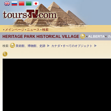
メインページ
ニュース
検索
•
•
•
HERITAGE PARK HISTORICAL VILLAGE
•
ALBERTA
•
カ
検索:
美術館、博物館、史跡
カナダ • すべてのオブジェクト