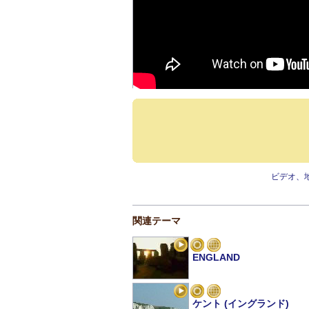
ビデオ、
関連テーマ
ENGLAND
ケント (イングランド)