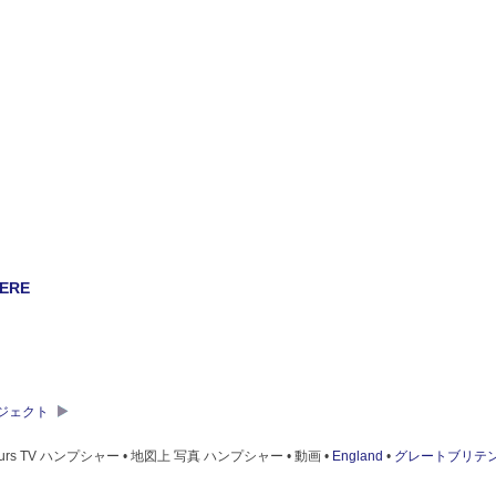
ERE
ブジェクト
ours TV ハンプシャー • 地図上 写真 ハンプシャー • 動画 •
England
•
グレートブリテ