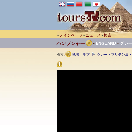
メインページ
ニュース
検索
•
•
•
ハンプシャー
•
ENGLAND
•
グレ
検索:
地域、地方
グレートブリテン島 