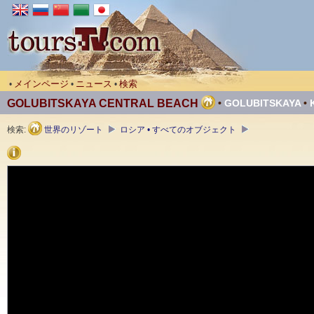
メインページ
ニュース
検索
•
•
•
GOLUBITSKAYA CENTRAL BEACH
•
GOLUBITSKAYA
•
検索:
世界のリゾート
ロシア • すべてのオブジェクト