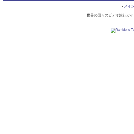
シュパイアー大聖堂
•
メイ
世界の国々のビデオ旅行ガイド