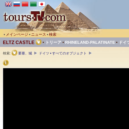
メインページ
ニュース
検索
•
•
•
ELTZ CASTLE
•
トリーア
•
RHINELAND-PALATINATE
•
ドイ
検索:
要塞、城
ドイツ • すべてのオブジェクト