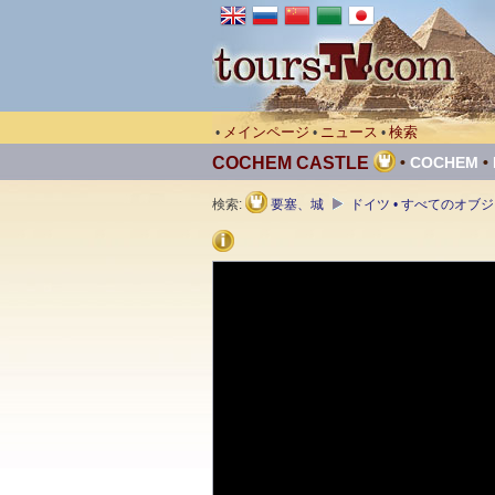
メインページ
ニュース
検索
•
•
•
COCHEM СASTLE
•
COCHEM
•
検索:
要塞、城
ドイツ • すべてのオブ