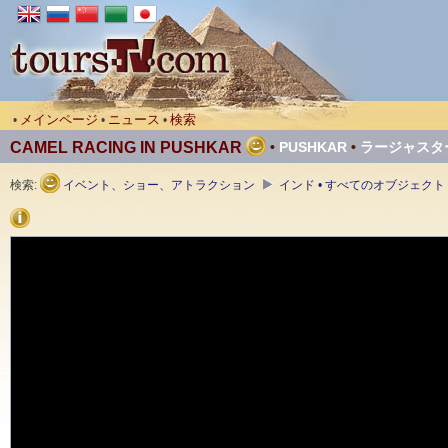
メインページ
ニュース
検索
•
•
•
CAMEL RACING IN PUSHKAR
•
PUSHKAR
•
ラージャスタ
検索:
イベント、ショー、アトラクション
インド • すべてのオブジェクト