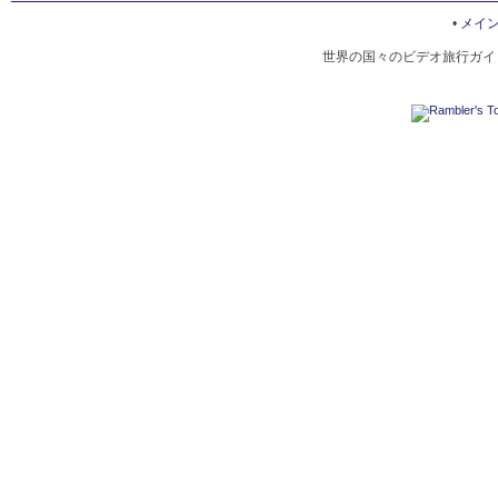
アジャンター石窟群
•
メイ
世界の国々のビデオ旅行ガイド
エレファンタ石窟群