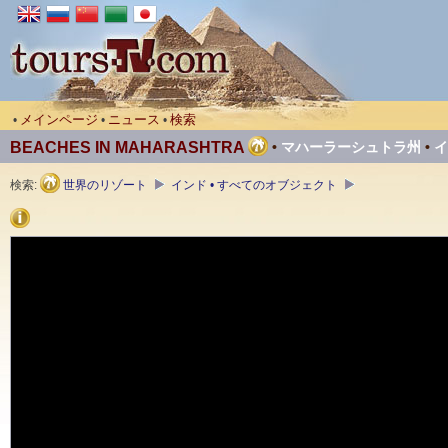
メインページ
ニュース
検索
•
•
•
BEACHES IN MAHARASHTRA
•
マハーラーシュトラ州
•
イ
検索:
世界のリゾート
インド • すべてのオブジェクト