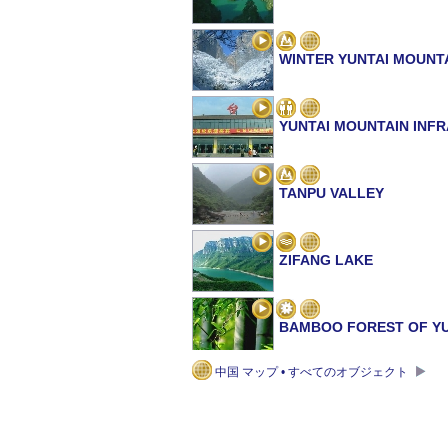
WINTER YUNTAI MOUNT
YUNTAI MOUNTAIN INF
TANPU VALLEY
ZIFANG LAKE
BAMBOO FOREST OF Y
中国 マップ • すべてのオブジェクト
RHESUS MONKEYS NAT