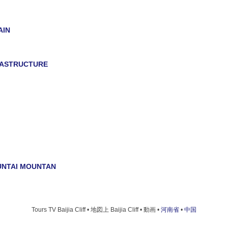
AIN
RASTRUCTURE
UNTAI MOUNTAN
URE RESERVE
Tours TV Baijia Cliff • 地図上 Baijia Cliff • 動画 •
河南省
•
中国