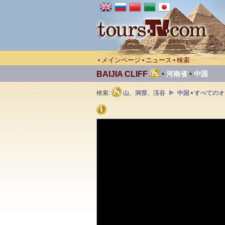
メインページ
ニュース
検索
•
•
•
BAIJIA CLIFF
•
河南省
•
中国
検索:
山、洞窟、渓谷
中国 • すべての