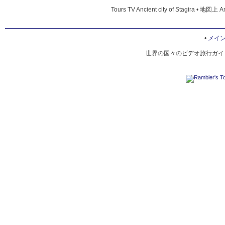
Tours TV Ancient city of Stagira • 地図上 An
•
メイ
世界の国々のビデオ旅行ガイド