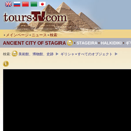
メインページ
ニュース
検索
•
•
•
ANCIENT CITY OF STAGIRA
•
STAGEIRA
•
HALKIDIKI
•
ギ
検索:
美術館、博物館、史跡
ギリシャ • すべてのオブジェクト