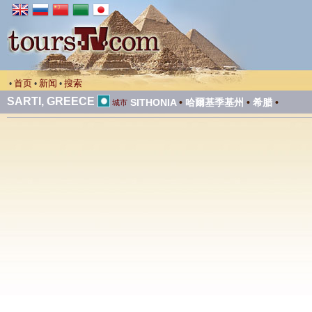
首页
新闻
搜索
•
•
•
SARTI, GREECE
SITHONIA
•
哈爾基季基州
•
希腊
•
城市