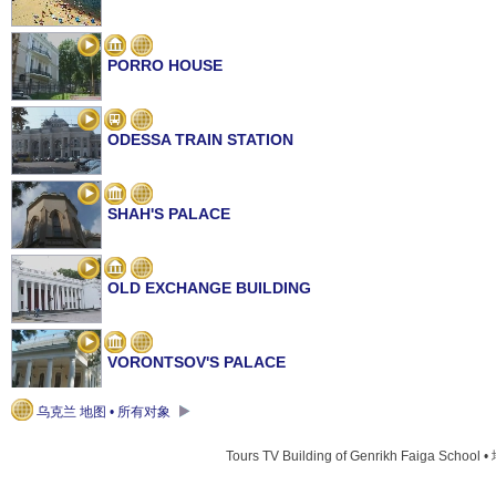
PORRO HOUSE
ODESSA TRAIN STATION
SHAH'S PALACE
OLD EXCHANGE BUILDING
VORONTSOV'S PALACE
乌克兰 地图 • 所有对象
SCIENTIFIC-RESEARCH INSTITUTE OF PHYSICS
Tours TV Building of Genrikh Faiga School 