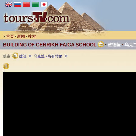
首页
新闻
搜索
•
•
•
BUILDING OF GENRIKH FAIGA SCHOOL
•
敖德薩
•
乌克
搜索:
建筑
乌克兰 • 所有对象