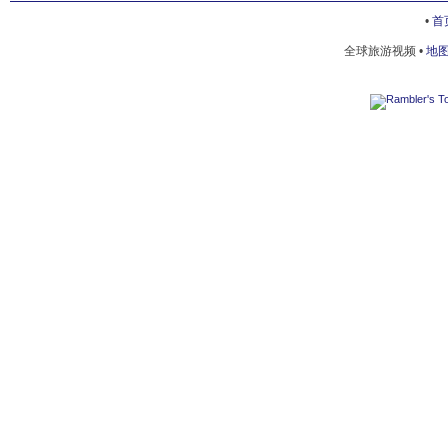
WAGNER'S HOUSE
•
首
全球旅游视频 •
地
ODESSA LITERATURE MUSEUM
FORMER RICHELIEU LYCEUM
ODESSA MARINE STATION
ARCH OF OTRADA BEACH
ODESSA FILM STUDIO
ODESSA BOTANICAL GARDENS